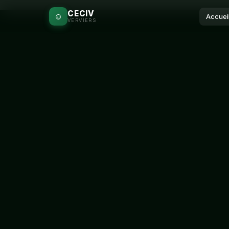
CECIV
☺
Accuei
VERVIERS