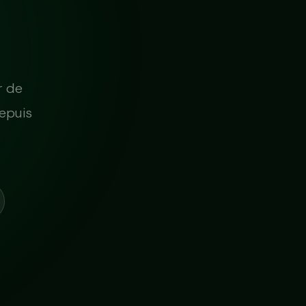
r de
epuis